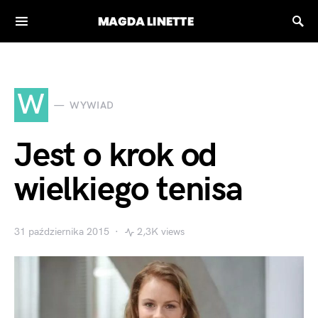
W
WYWIAD
Jest o krok od
wielkiego tenisa
31 października 2015
2,3K views