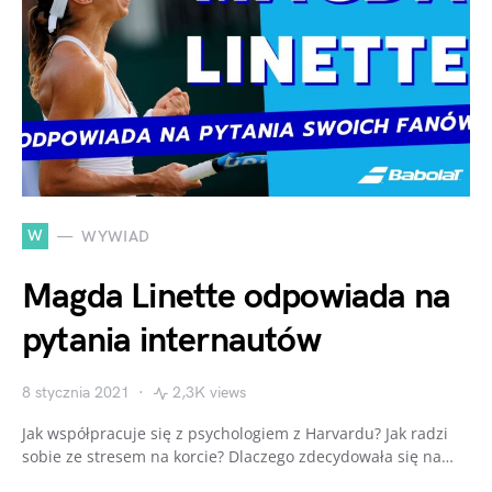
W
WYWIAD
Magda Linette odpowiada na
pytania internautów
8 stycznia 2021
2,3K views
Jak współpracuje się z psychologiem z Harvardu? Jak radzi
sobie ze stresem na korcie? Dlaczego zdecydowała się na…