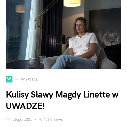
W
WYWIAD
Kulisy Sławy Magdy Linette w
UWADZE!
11 lutego 2023
1,1K views