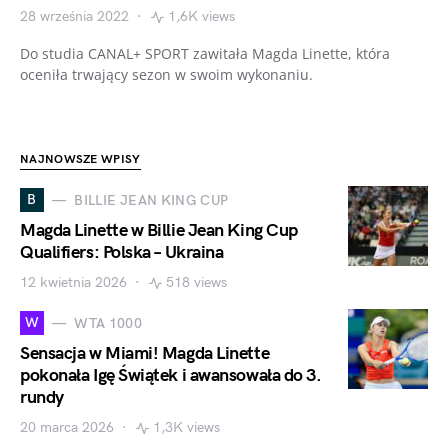
28 września 2022
1,6K views
Do studia CANAL+ SPORT zawitała Magda Linette, która
oceniła trwający sezon w swoim wykonaniu.
NAJNOWSZE WPISY
B
BILLIE JEAN KING CUP
Magda Linette w Billie Jean King Cup
Qualifiers: Polska – Ukraina
12 kwietnia 2026
518 views
W
WTA 1000
Sensacja w Miami! Magda Linette
pokonała Igę Świątek i awansowała do 3.
rundy
20 marca 2026
1,3K views