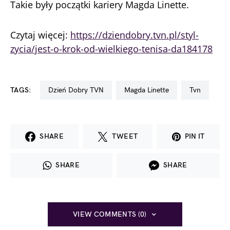
Takie były początki kariery Magda Linette.
Czytaj więcej:
https://dziendobry.tvn.pl/styl-
zycia/jest-o-krok-od-wielkiego-tenisa-da184178
TAGS:
Dzień Dobry TVN
Magda Linette
tvn
SHARE
TWEET
PIN IT
SHARE
SHARE
VIEW COMMENTS (0)